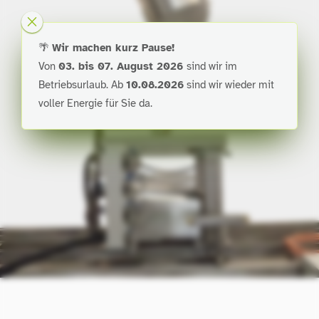
🌴
Wir machen kurz Pause!
Von
03. bis 07. August 2026
sind wir im
Betriebsurlaub. Ab
10.08.2026
sind wir wieder mit
voller Energie für Sie da.