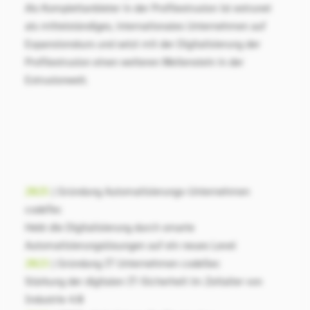
Als Komplettanbieter in der Profilextrusion ist extrunet
als mittelständiges, internationales Unternehmen auf
Expansionskurs und setzt mit der Digitalisierung der
Profilextrusion einen weiteren Meilenstein in der
Extrusionwelt.
2025
| Gründung Automatisierungs-Unternehmen
codeTec
Hebt die Digitalisierung durch smarte
Automatisierungslösungen auf ein neues Level
2023
| Gründung IT Unternehmen codeSec
Stärkung der digitalen IT-Sicherheit im Zeitalter von
Industrie 4.0