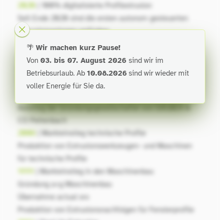
2020
| 100% digitalisierte Profilextrusion
Seit Ende 2020 sind die ersten autonom gesteuerten
Extrusionsanlagen verfügbar.
2015
| Entwicklungsstart Digitalisierung
🌴
Wir machen kurz Pause!
Entwicklungsstart zur automatisierten & digitalen
Von
03. bis 07. August 2026
sind wir im
Profilextrusion.
Betriebsurlaub. Ab
10.08.2026
sind wir wieder mit
2008
|
Gründung extrunet
voller Energie für Sie da.
Gründung extrunet
Ausstieg der Gründungsgesellschafter von GRUBER &
CO Pettenbach
2006
| Markteinstieg technische Profile
Produktion von Extrusionswerkzeugen- und Maschinen
für technische Profile
1999
| Markteinstieg in den Maschinenbau
Gründung a+g Maschinenbau
Übernahme actual sro
Produktion von Extrusionsnachfolgen für Fensterprofile