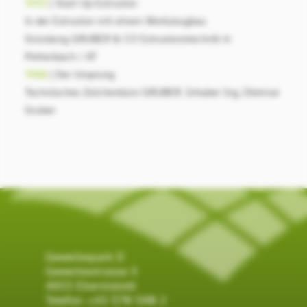
1993
| Start Up Extrusion
in der Extrusion mit einem Werkzeugbau
Gründung GRUBER & CO Extrusionstechnik in
Pettenbach / AT
1988
| Der Ursprung
Technisches Zeichenbüro GRUBER. Inhaber Ing. Dietmar
Gruber
Gewerbepark D
Gewerbestrasse 5
4653 Eberstalzell
Telefon:
+43 570 580 2